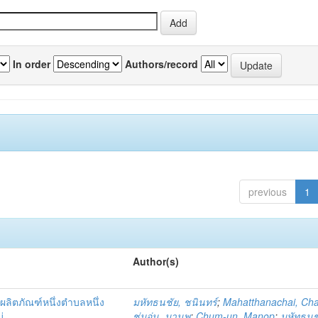
In order
Authors/record
previous
1
Author(s)
ผลิตภัณฑ์หนึ่งตำบลหนึ่ง
มหัทธนชัย, ชนินทร์
;
Mahatthanachai, Ch
่
ชุ่มอุ่น, มานพ
;
Chum-un, Manop
;
มหัทธนชั