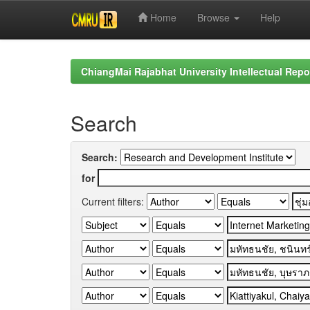
Home
Browse
Help
Skip
navigation
ChiangMai Rajabhat University Intellectual Repo
Search
Search:
for
Current filters: