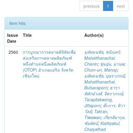
previous
1
next
Item hits:
Issue
Title
Author(s)
Date
2560
การบูรณาการตลาดดิจิทัลเพื่อ
มหัทธนชัย, ชนินทร์
;
ส่งเสริมการตลาดผลิตภัณฑ์
Mahatthanachai,
หนึ่งตำบลหนึ่งผลิตภัณฑ์
Chanin
;
ชุ่มอุ่น, มานพ
;
(OTOP) อำเภอแม่ริม จังหวัด
Chum-un, Manop
;
เชียงใหม่
มหัทธนชัย, บุษราภรณ์
;
Mahatthanachai,
Butsaraporn
;
ธารา
พิทักษ์วงศ์, จิตราภรณ์
;
Tarapitakwong,
Jittaporn
;
ต๊ะการ, ทิวา
วัลย์
;
Takran,
Tiwawan
;
เกียรติยากุล,
ชัยทัศน์
;
Kiattiyakul,
Chaiyathad