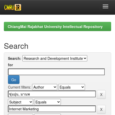
Skip
navigation
ChiangMai Rajabhat University Intellectual Repository
Search
Search:
for
Current filters: