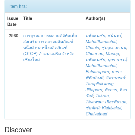
Item hits:
Issue
Title
Author(s)
Date
2560
การบูรณาการตลาดดิจิทัลเพื่อ
มหัทธนชัย, ชนินทร์
;
ส่งเสริมการตลาดผลิตภัณฑ์
Mahatthanachai,
หนึ่งตำบลหนึ่งผลิตภัณฑ์
Chanin
;
ชุ่มอุ่น, มานพ
;
(OTOP) อำเภอแม่ริม จังหวัด
Chum-un, Manop
;
เชียงใหม่
มหัทธนชัย, บุษราภรณ์
;
Mahatthanachai,
Butsaraporn
;
ธารา
พิทักษ์วงศ์, จิตราภรณ์
;
Tarapitakwong,
Jittaporn
;
ต๊ะการ, ทิวา
วัลย์
;
Takran,
Tiwawan
;
เกียรติยากุล,
ชัยทัศน์
;
Kiattiyakul,
Chaiyathad
Discover