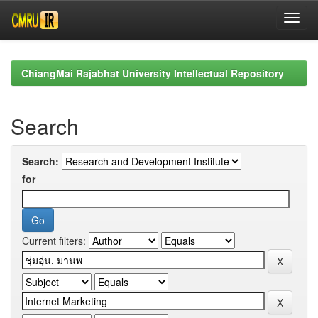
Skip
navigation
ChiangMai Rajabhat University Intellectual Repository
Search
Search:
for
Current filters: