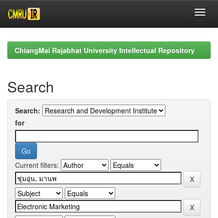
Skip
navigation
ChiangMai Rajabhat University Intellectual Repository
Search
Search:
for
Current filters: