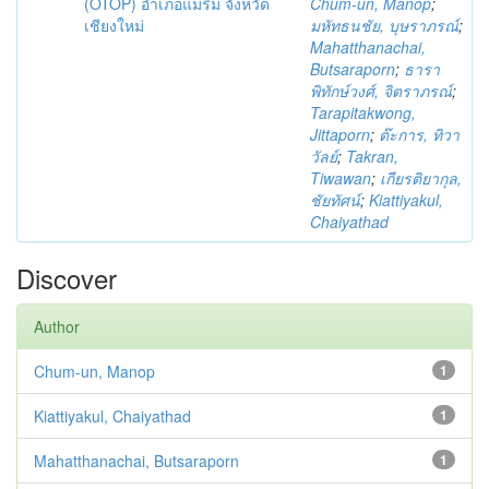
(OTOP) อำเภอแม่ริม จังหวัด
Chum-un, Manop
;
เชียงใหม่
มหัทธนชัย, บุษราภรณ์
;
Mahatthanachai,
Butsaraporn
;
ธารา
พิทักษ์วงศ์, จิตราภรณ์
;
Tarapitakwong,
Jittaporn
;
ต๊ะการ, ทิวา
วัลย์
;
Takran,
Tiwawan
;
เกียรติยากุล,
ชัยทัศน์
;
Kiattiyakul,
Chaiyathad
Discover
Author
Chum-un, Manop
1
Kiattiyakul, Chaiyathad
1
Mahatthanachai, Butsaraporn
1