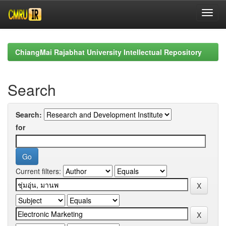
Skip
navigation
ChiangMai Rajabhat University Intellectual Repository
Search
Search:
for
Current filters: