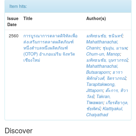
Item hits:
Issue
Title
Author(s)
Date
2560
การบูรณาการตลาดดิจิทัลเพื่อ
มหัทธนชัย, ชนินทร์
;
ส่งเสริมการตลาดผลิตภัณฑ์
Mahatthanachai,
หนึ่งตำบลหนึ่งผลิตภัณฑ์
Chanin
;
ชุ่มอุ่น, มานพ
;
(OTOP) อำเภอแม่ริม จังหวัด
Chum-un, Manop
;
เชียงใหม่
มหัทธนชัย, บุษราภรณ์
;
Mahatthanachai,
Butsaraporn
;
ธารา
พิทักษ์วงศ์, จิตราภรณ์
;
Tarapitakwong,
Jittaporn
;
ต๊ะการ, ทิวา
วัลย์
;
Takran,
Tiwawan
;
เกียรติยากุล,
ชัยทัศน์
;
Kiattiyakul,
Chaiyathad
Discover