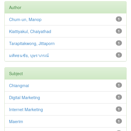
Author
Chum-un, Manop
1
Kiattiyakul, Chaiyathad
1
Tarapitakwong, Jittaporn
1
มหัทธนชัย, บุษราภรณ์
1
Subject
Chiangmai
1
Digital Marketing
1
Internet Marketing
1
Maerim
1