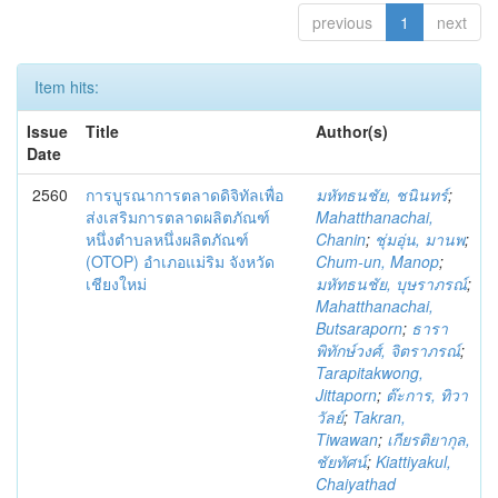
previous
1
next
Item hits:
Issue
Title
Author(s)
Date
2560
การบูรณาการตลาดดิจิทัลเพื่อ
มหัทธนชัย, ชนินทร์
;
ส่งเสริมการตลาดผลิตภัณฑ์
Mahatthanachai,
หนึ่งตำบลหนึ่งผลิตภัณฑ์
Chanin
;
ชุ่มอุ่น, มานพ
;
(OTOP) อำเภอแม่ริม จังหวัด
Chum-un, Manop
;
เชียงใหม่
มหัทธนชัย, บุษราภรณ์
;
Mahatthanachai,
Butsaraporn
;
ธารา
พิทักษ์วงศ์, จิตราภรณ์
;
Tarapitakwong,
Jittaporn
;
ต๊ะการ, ทิวา
วัลย์
;
Takran,
Tiwawan
;
เกียรติยากุล,
ชัยทัศน์
;
Kiattiyakul,
Chaiyathad