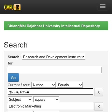
Skip
navigation
ChiangMai Rajabhat University Intellectual Repository
Search
Search:
for
Current filters: