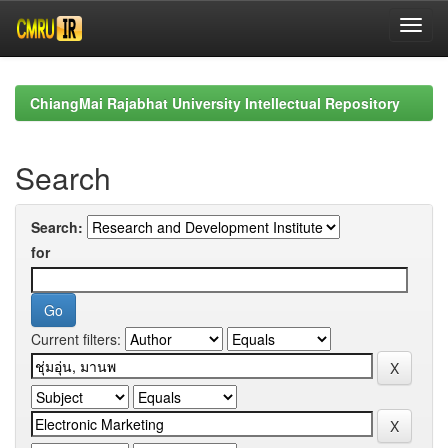
Skip
navigation
ChiangMai Rajabhat University Intellectual Repository
Search
Search:
for
Current filters: