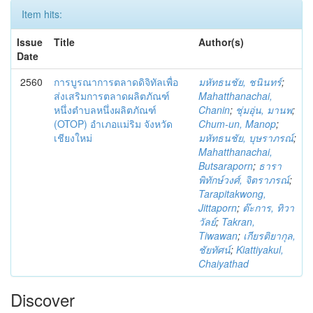
Item hits:
Issue
Title
Author(s)
Date
2560
การบูรณาการตลาดดิจิทัลเพื่อ
มหัทธนชัย, ชนินทร์
;
ส่งเสริมการตลาดผลิตภัณฑ์
Mahatthanachai,
หนึ่งตำบลหนึ่งผลิตภัณฑ์
Chanin
;
ชุ่มอุ่น, มานพ
;
(OTOP) อำเภอแม่ริม จังหวัด
Chum-un, Manop
;
เชียงใหม่
มหัทธนชัย, บุษราภรณ์
;
Mahatthanachai,
Butsaraporn
;
ธารา
พิทักษ์วงศ์, จิตราภรณ์
;
Tarapitakwong,
Jittaporn
;
ต๊ะการ, ทิวา
วัลย์
;
Takran,
Tiwawan
;
เกียรติยากุล,
ชัยทัศน์
;
Kiattiyakul,
Chaiyathad
Discover