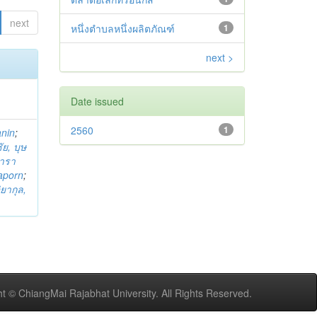
next
หนึ่งตำบลหนึ่งผลิตภัณฑ์
1
next >
Date issued
2560
1
anin
;
ย, บุษ
ารา
taporn
;
ิยากุล,
t © ChiangMai Rajabhat University. All Rights Reserved.