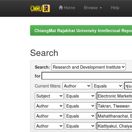
Home
Browse
Help
Skip
navigation
ChiangMai Rajabhat University Intellectual Repo
Search
Search:
for
Current filters: