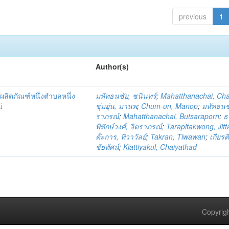
previous
1
Author(s)
ผลิตภัณฑ์หนึ่งตำบลหนึ่ง
มหัทธนชัย, ชนินทร์
;
Mahatthanachai, Ch
่
ชุ่มอุ่น, มานพ
;
Chum-un, Manop
;
มหัทธนชั
ราภรณ์
;
Mahatthanachai, Butsaraporn
;
ธ
พิทักษ์วงศ์, จิตราภรณ์
;
Tarapitakwong, Jit
ต๊ะการ, ทิวาวัลย์
;
Takran, Tiwawan
;
เกียรต
ชัยทัศน์
;
Kiattiyakul, Chaiyathad
Copyrigh