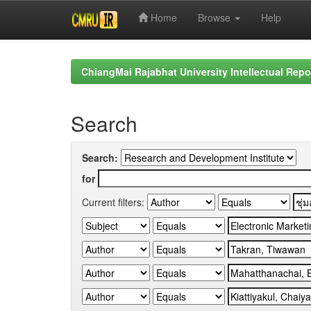
Home
Browse
Help
Skip
navigation
ChiangMai Rajabhat University Intellectual Repo
Search
Search:
for
Current filters: