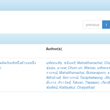
previous
1
Author(s)
ผลิตภัณฑ์หนึ่งตำบลหนึ่ง
มหัทธนชัย, ชนินทร์
;
Mahatthanachai, Ch
่
ชุ่มอุ่น, มานพ
;
Chum-un, Manop
;
มหัทธนชั
ราภรณ์
;
Mahatthanachai, Butsaraporn
;
ธ
พิทักษ์วงศ์, จิตราภรณ์
;
Tarapitakwong, Jit
ต๊ะการ, ทิวาวัลย์
;
Takran, Tiwawan
;
เกียรต
ชัยทัศน์
;
Kiattiyakul, Chaiyathad