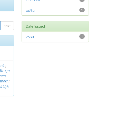
แม่ริม
1
next
Date issued
2560
1
anin
;
ย, บุษ
ารา
taporn
;
ิยากุล,