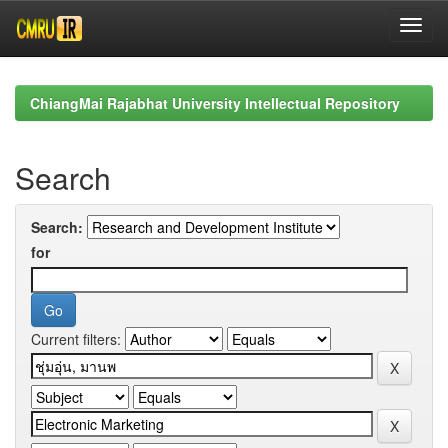
Skip
navigation
ChiangMai Rajabhat University Intellectual Repository
Search
Search:
for
Current filters: