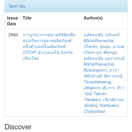
Item hits:
Issue
Title
Author(s)
Date
2560
การบูรณาการตลาดดิจิทัลเพื่อ
มหัทธนชัย, ชนินทร์
;
ส่งเสริมการตลาดผลิตภัณฑ์
Mahatthanachai,
หนึ่งตำบลหนึ่งผลิตภัณฑ์
Chanin
;
ชุ่มอุ่น, มานพ
;
(OTOP) อำเภอแม่ริม จังหวัด
Chum-un, Manop
;
เชียงใหม่
มหัทธนชัย, บุษราภรณ์
;
Mahatthanachai,
Butsaraporn
;
ธารา
พิทักษ์วงศ์, จิตราภรณ์
;
Tarapitakwong,
Jittaporn
;
ต๊ะการ, ทิวา
วัลย์
;
Takran,
Tiwawan
;
เกียรติยากุล,
ชัยทัศน์
;
Kiattiyakul,
Chaiyathad
Discover