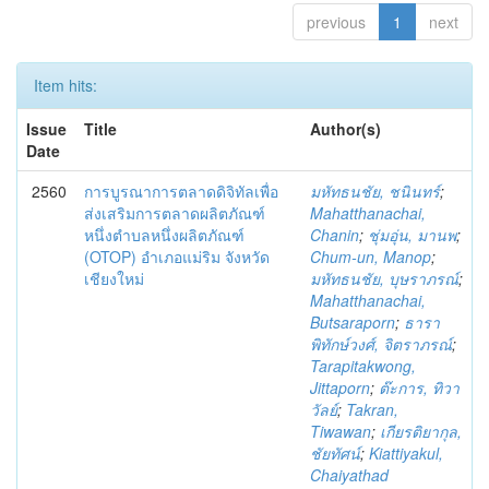
previous
1
next
Item hits:
Issue
Title
Author(s)
Date
2560
การบูรณาการตลาดดิจิทัลเพื่อ
มหัทธนชัย, ชนินทร์
;
ส่งเสริมการตลาดผลิตภัณฑ์
Mahatthanachai,
หนึ่งตำบลหนึ่งผลิตภัณฑ์
Chanin
;
ชุ่มอุ่น, มานพ
;
(OTOP) อำเภอแม่ริม จังหวัด
Chum-un, Manop
;
เชียงใหม่
มหัทธนชัย, บุษราภรณ์
;
Mahatthanachai,
Butsaraporn
;
ธารา
พิทักษ์วงศ์, จิตราภรณ์
;
Tarapitakwong,
Jittaporn
;
ต๊ะการ, ทิวา
วัลย์
;
Takran,
Tiwawan
;
เกียรติยากุล,
ชัยทัศน์
;
Kiattiyakul,
Chaiyathad