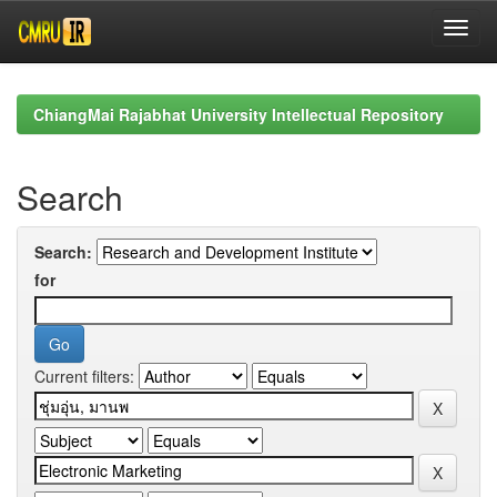
Skip
navigation
ChiangMai Rajabhat University Intellectual Repository
Search
Search:
for
Current filters: