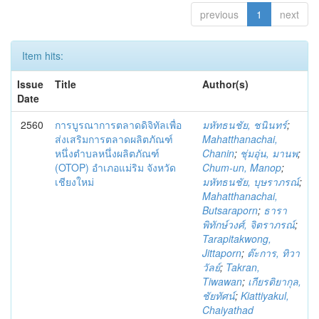
previous
1
next
Item hits:
Issue
Title
Author(s)
Date
2560
การบูรณาการตลาดดิจิทัลเพื่อ
มหัทธนชัย, ชนินทร์
;
ส่งเสริมการตลาดผลิตภัณฑ์
Mahatthanachai,
หนึ่งตำบลหนึ่งผลิตภัณฑ์
Chanin
;
ชุ่มอุ่น, มานพ
;
(OTOP) อำเภอแม่ริม จังหวัด
Chum-un, Manop
;
เชียงใหม่
มหัทธนชัย, บุษราภรณ์
;
Mahatthanachai,
Butsaraporn
;
ธารา
พิทักษ์วงศ์, จิตราภรณ์
;
Tarapitakwong,
Jittaporn
;
ต๊ะการ, ทิวา
วัลย์
;
Takran,
Tiwawan
;
เกียรติยากุล,
ชัยทัศน์
;
Kiattiyakul,
Chaiyathad