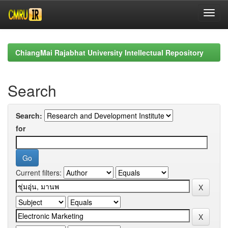
Skip
navigation
ChiangMai Rajabhat University Intellectual Repository
Search
Search:
for
Current filters: