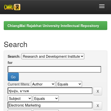
Skip
navigation
ChiangMai Rajabhat University Intellectual Repository
Search
Search:
for
Current filters: