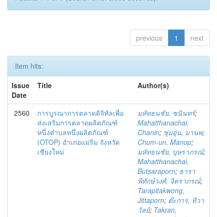
previous
1
next
Item hits:
Issue
Title
Author(s)
Date
2560
การบูรณาการตลาดดิจิทัลเพื่อ
มหัทธนชัย, ชนินทร์
;
ส่งเสริมการตลาดผลิตภัณฑ์
Mahatthanachai,
หนึ่งตำบลหนึ่งผลิตภัณฑ์
Chanin
;
ชุ่มอุ่น, มานพ
;
(OTOP) อำเภอแม่ริม จังหวัด
Chum-un, Manop
;
เชียงใหม่
มหัทธนชัย, บุษราภรณ์
;
Mahatthanachai,
Butsaraporn
;
ธารา
พิทักษ์วงศ์, จิตราภรณ์
;
Tarapitakwong,
Jittaporn
;
ต๊ะการ, ทิวา
วัลย์
;
Takran,