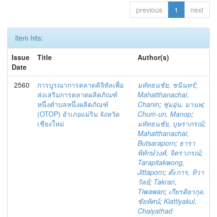
previous
1
next
Item hits:
Issue
Title
Author(s)
Date
2560
การบูรณาการตลาดดิจิทัลเพื่อ
มหัทธนชัย, ชนินทร์
;
ส่งเสริมการตลาดผลิตภัณฑ์
Mahatthanachai,
หนึ่งตำบลหนึ่งผลิตภัณฑ์
Chanin
;
ชุ่มอุ่น, มานพ
;
(OTOP) อำเภอแม่ริม จังหวัด
Chum-un, Manop
;
เชียงใหม่
มหัทธนชัย, บุษราภรณ์
;
Mahatthanachai,
Butsaraporn
;
ธารา
พิทักษ์วงศ์, จิตราภรณ์
;
Tarapitakwong,
Jittaporn
;
ต๊ะการ, ทิวา
วัลย์
;
Takran,
Tiwawan
;
เกียรติยากุล,
ชัยทัศน์
;
Kiattiyakul,
Chaiyathad