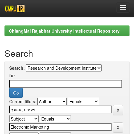
Skip
navigation
ChiangMai Rajabhat University Intellectual Repository
Search
Search:
for
Current filters: