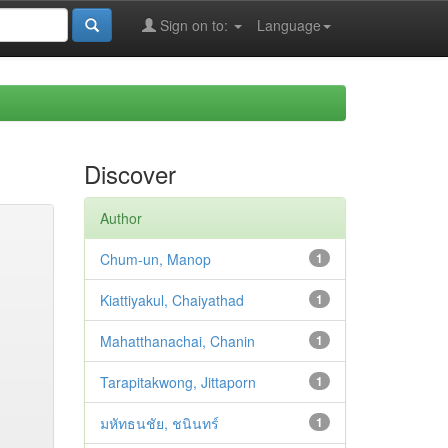
Sign on to:
Language
Discover
Author
Chum-un, Manop
1
Kiattiyakul, Chaiyathad
1
Mahatthanachai, Chanin
1
Tarapitakwong, Jittaporn
1
มหัทธนชัย, ชนินทร์
1