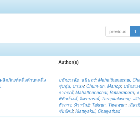
previous
1
Author(s)
ผลิตภัณฑ์หนึ่งตำบลหนึ่ง
มหัทธนชัย, ชนินทร์
;
Mahatthanachai, Ch
่
ชุ่มอุ่น, มานพ
;
Chum-un, Manop
;
มหัทธนชั
ราภรณ์
;
Mahatthanachai, Butsaraporn
;
ธ
พิทักษ์วงศ์, จิตราภรณ์
;
Tarapitakwong, Jit
ต๊ะการ, ทิวาวัลย์
;
Takran, Tiwawan
;
เกียรต
ชัยทัศน์
;
Kiattiyakul, Chaiyathad