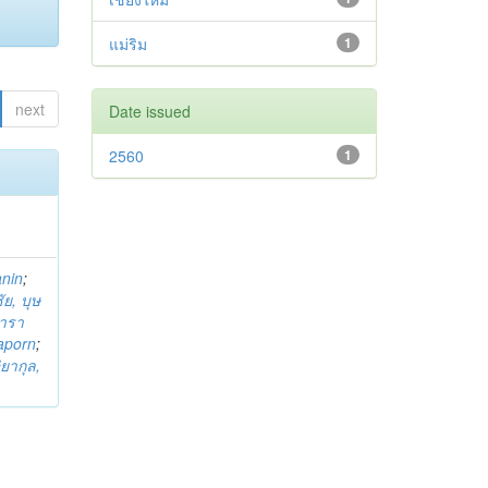
แม่ริม
1
next
Date issued
2560
1
anin
;
ย, บุษ
ารา
taporn
;
ิยากุล,