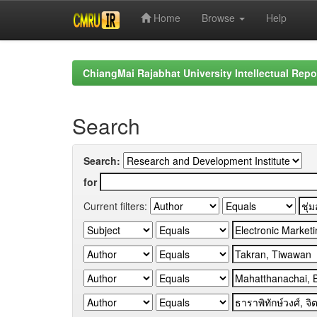
Home
Browse
Help
Skip
navigation
ChiangMai Rajabhat University Intellectual Repo
Search
Search:
for
Current filters: