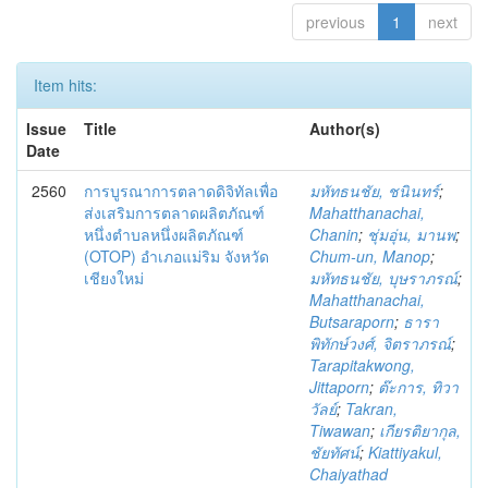
previous
1
next
Item hits:
Issue
Title
Author(s)
Date
2560
การบูรณาการตลาดดิจิทัลเพื่อ
มหัทธนชัย, ชนินทร์
;
ส่งเสริมการตลาดผลิตภัณฑ์
Mahatthanachai,
หนึ่งตำบลหนึ่งผลิตภัณฑ์
Chanin
;
ชุ่มอุ่น, มานพ
;
(OTOP) อำเภอแม่ริม จังหวัด
Chum-un, Manop
;
เชียงใหม่
มหัทธนชัย, บุษราภรณ์
;
Mahatthanachai,
Butsaraporn
;
ธารา
พิทักษ์วงศ์, จิตราภรณ์
;
Tarapitakwong,
Jittaporn
;
ต๊ะการ, ทิวา
วัลย์
;
Takran,
Tiwawan
;
เกียรติยากุล,
ชัยทัศน์
;
Kiattiyakul,
Chaiyathad