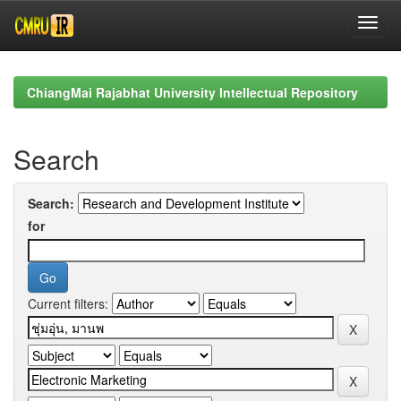
Skip
navigation
ChiangMai Rajabhat University Intellectual Repository
Search
Search:
for
Current filters: