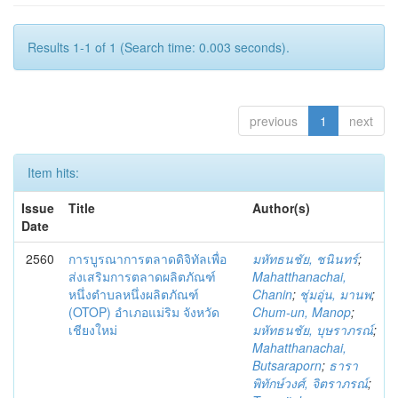
Results 1-1 of 1 (Search time: 0.003 seconds).
previous
1
next
Item hits:
Issue
Title
Author(s)
Date
2560
การบูรณาการตลาดดิจิทัลเพื่อ
มหัทธนชัย, ชนินทร์
;
ส่งเสริมการตลาดผลิตภัณฑ์
Mahatthanachai,
หนึ่งตำบลหนึ่งผลิตภัณฑ์
Chanin
;
ชุ่มอุ่น, มานพ
;
(OTOP) อำเภอแม่ริม จังหวัด
Chum-un, Manop
;
เชียงใหม่
มหัทธนชัย, บุษราภรณ์
;
Mahatthanachai,
Butsaraporn
;
ธารา
พิทักษ์วงศ์, จิตราภรณ์
;