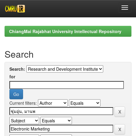
Skip
navigation
ChiangMai Rajabhat University Intellectual Repository
Search
Search:
for
Current filters: