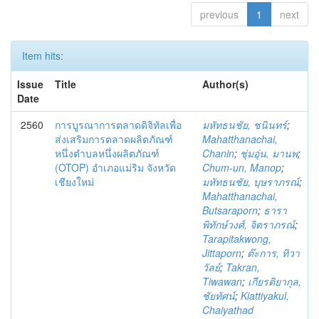
previous
1
next
Item hits:
Issue
Title
Author(s)
Date
2560
การบูรณาการตลาดดิจิทัลเพื่อ
มหัทธนชัย, ชนินทร์
;
ส่งเสริมการตลาดผลิตภัณฑ์
Mahatthanachai,
หนึ่งตำบลหนึ่งผลิตภัณฑ์
Chanin
;
ชุ่มอุ่น, มานพ
;
(OTOP) อำเภอแม่ริม จังหวัด
Chum-un, Manop
;
เชียงใหม่
มหัทธนชัย, บุษราภรณ์
;
Mahatthanachai,
Butsaraporn
;
ธารา
พิทักษ์วงศ์, จิตราภรณ์
;
Tarapitakwong,
Jittaporn
;
ต๊ะการ, ทิวา
วัลย์
;
Takran,
Tiwawan
;
เกียรติยากุล,
ชัยทัศน์
;
Kiattiyakul,
Chaiyathad