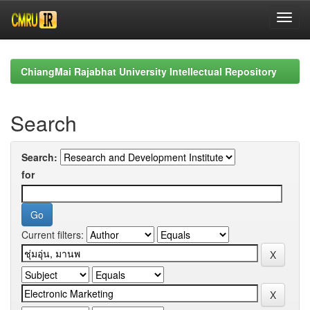
Skip
navigation
ChiangMai Rajabhat University Intellectual Repository
Search
Search:
for
Current filters: