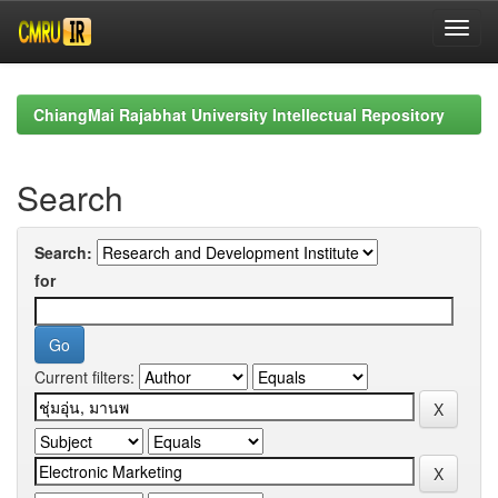
Skip
navigation
ChiangMai Rajabhat University Intellectual Repository
Search
Search:
for
Current filters: