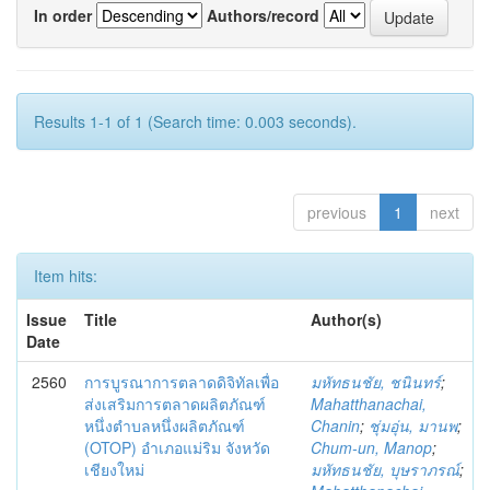
In order
Authors/record
Results 1-1 of 1 (Search time: 0.003 seconds).
previous
1
next
Item hits:
Issue
Title
Author(s)
Date
2560
การบูรณาการตลาดดิจิทัลเพื่อ
มหัทธนชัย, ชนินทร์
;
ส่งเสริมการตลาดผลิตภัณฑ์
Mahatthanachai,
หนึ่งตำบลหนึ่งผลิตภัณฑ์
Chanin
;
ชุ่มอุ่น, มานพ
;
(OTOP) อำเภอแม่ริม จังหวัด
Chum-un, Manop
;
เชียงใหม่
มหัทธนชัย, บุษราภรณ์
;