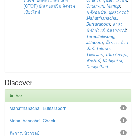
(OTOP) อำเภอแม่ริม จังหวัด
Chum-un, Manop
;
เชียงใหม่
มหัทธนชัย, บุษราภรณ์
;
Mahatthanachai,
Butsaraporn
;
ธารา
พิทักษ์วงศ์, จิตราภรณ์
;
Tarapitakwong,
Jittaporn
;
ต๊ะการ, ทิวา
วัลย์
;
Takran,
Tiwawan
;
เกียรติยากุล,
ชัยทัศน์
;
Kiattiyakul,
Chaiyathad
Discover
Author
Mahatthanachai, Butsaraporn
1
Mahatthanachai, Chanin
1
ต๊ะการ, ทิวาวัลย์
1