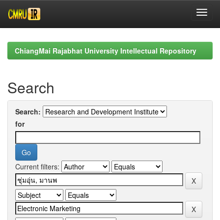
Skip
navigation
ChiangMai Rajabhat University Intellectual Repository
Search
Search:
for
Current filters: