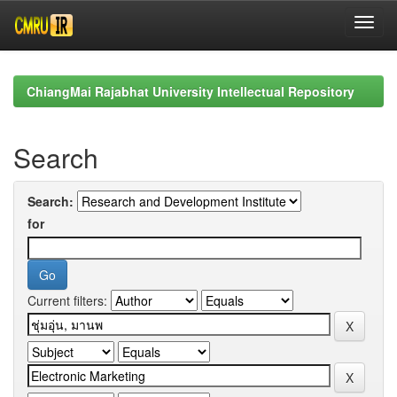
Skip
navigation
ChiangMai Rajabhat University Intellectual Repository
Search
Search:
for
Current filters: