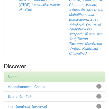
(OTOP) อำเภอแม่ริม จังหวัด
Chum-un, Manop
;
เชียงใหม่
มหัทธนชัย, บุษราภรณ์
;
Mahatthanachai,
Butsaraporn
;
ธารา
พิทักษ์วงศ์, จิตราภรณ์
;
Tarapitakwong,
Jittaporn
;
ต๊ะการ, ทิวา
วัลย์
;
Takran,
Tiwawan
;
เกียรติยากุล,
ชัยทัศน์
;
Kiattiyakul,
Chaiyathad
Discover
Author
Mahatthanachai, Chanin
1
ต๊ะการ, ทิวาวัลย์
1
ธาราพิทักษ์วงศ์, จิตราภรณ์
1