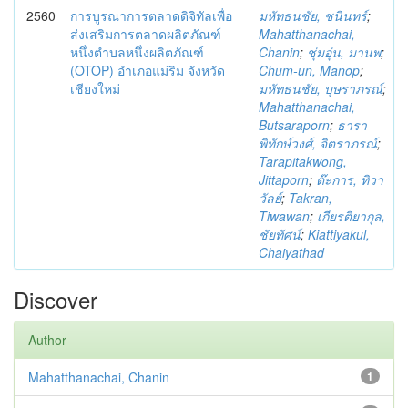
2560
การบูรณาการตลาดดิจิทัลเพื่อ
มหัทธนชัย, ชนินทร์
;
ส่งเสริมการตลาดผลิตภัณฑ์
Mahatthanachai,
หนึ่งตำบลหนึ่งผลิตภัณฑ์
Chanin
;
ชุ่มอุ่น, มานพ
;
(OTOP) อำเภอแม่ริม จังหวัด
Chum-un, Manop
;
เชียงใหม่
มหัทธนชัย, บุษราภรณ์
;
Mahatthanachai,
Butsaraporn
;
ธารา
พิทักษ์วงศ์, จิตราภรณ์
;
Tarapitakwong,
Jittaporn
;
ต๊ะการ, ทิวา
วัลย์
;
Takran,
Tiwawan
;
เกียรติยากุล,
ชัยทัศน์
;
Kiattiyakul,
Chaiyathad
Discover
Author
Mahatthanachai, Chanin
1