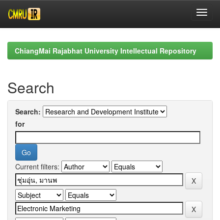
Skip
navigation
ChiangMai Rajabhat University Intellectual Repository
Search
Search:
for
Current filters: