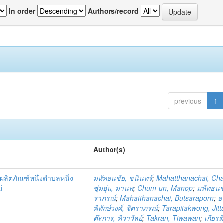
In order
Authors/record
previous
1
Author(s)
ผลิตภัณฑ์หนึ่งตำบลหนึ่ง
มหัทธนชัย, ชนินทร์
;
Mahatthanachai, Ch
่
ชุ่มอุ่น, มานพ
;
Chum-un, Manop
;
มหัทธนชั
ราภรณ์
;
Mahatthanachai, Butsaraporn
;
ธ
พิทักษ์วงศ์, จิตราภรณ์
;
Tarapitakwong, Jit
ต๊ะการ, ทิวาวัลย์
;
Takran, Tiwawan
;
เกียรต