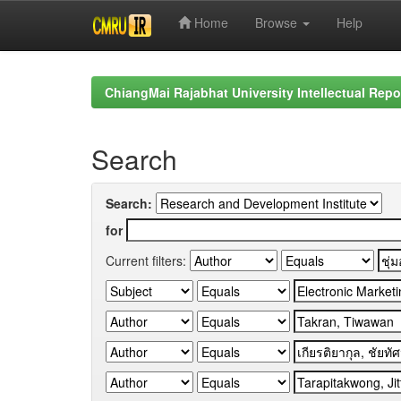
Home
Browse
Help
Skip
navigation
ChiangMai Rajabhat University Intellectual Repo
Search
Search:
for
Current filters: