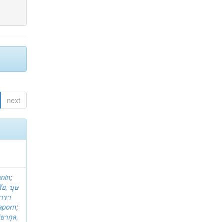
next
anin
;
ย, บุษ
ารา
taporn
;
ิยากุล,