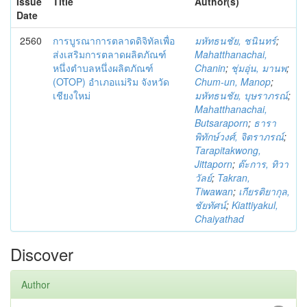
Issue
Title
Author(s)
Date
2560
การบูรณาการตลาดดิจิทัลเพื่อ
มหัทธนชัย, ชนินทร์
;
ส่งเสริมการตลาดผลิตภัณฑ์
Mahatthanachai,
หนึ่งตำบลหนึ่งผลิตภัณฑ์
Chanin
;
ชุ่มอุ่น, มานพ
;
(OTOP) อำเภอแม่ริม จังหวัด
Chum-un, Manop
;
เชียงใหม่
มหัทธนชัย, บุษราภรณ์
;
Mahatthanachai,
Butsaraporn
;
ธารา
พิทักษ์วงศ์, จิตราภรณ์
;
Tarapitakwong,
Jittaporn
;
ต๊ะการ, ทิวา
วัลย์
;
Takran,
Tiwawan
;
เกียรติยากุล,
ชัยทัศน์
;
Kiattiyakul,
Chaiyathad
Discover
Author