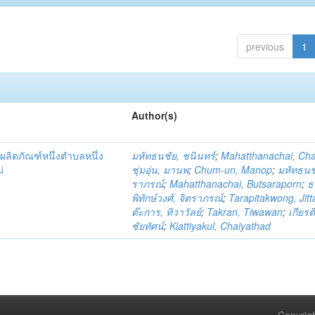
previous
1
Author(s)
ผลิตภัณฑ์หนึ่งตำบลหนึ่ง
มหัทธนชัย, ชนินทร์
;
Mahatthanachai, Ch
่
ชุ่มอุ่น, มานพ
;
Chum-un, Manop
;
มหัทธนชั
ราภรณ์
;
Mahatthanachai, Butsaraporn
;
ธ
พิทักษ์วงศ์, จิตราภรณ์
;
Tarapitakwong, Jit
ต๊ะการ, ทิวาวัลย์
;
Takran, Tiwawan
;
เกียรต
ชัยทัศน์
;
Kiattiyakul, Chaiyathad