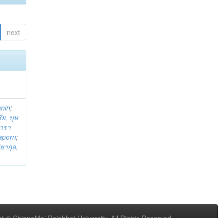
next
anin
;
ย, บุษ
ารา
taporn
;
ิยากุล,