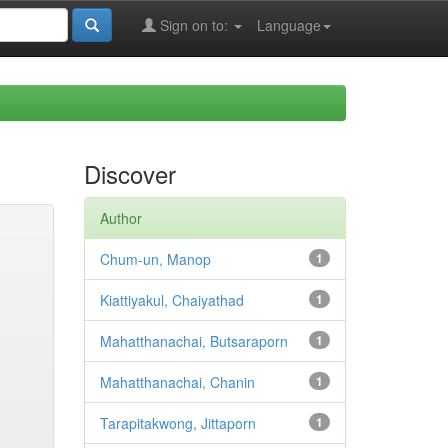
Sign on to:
Language
Discover
Author
Chum-un, Manop
1
Kiattiyakul, Chaiyathad
1
Mahatthanachai, Butsaraporn
1
Mahatthanachai, Chanin
1
Tarapitakwong, Jittaporn
1