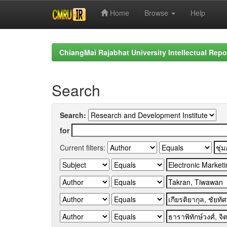
Home
Browse
Help
Skip
navigation
ChiangMai Rajabhat University Intellectual Repo
Search
Search:
for
Current filters: