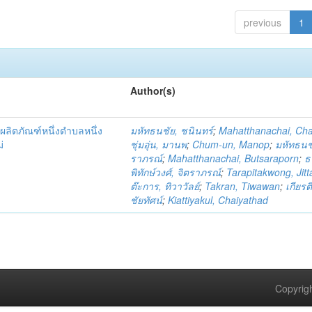
previous
1
Author(s)
ผลิตภัณฑ์หนึ่งตำบลหนึ่ง
มหัทธนชัย, ชนินทร์
;
Mahatthanachai, Ch
่
ชุ่มอุ่น, มานพ
;
Chum-un, Manop
;
มหัทธนชั
ราภรณ์
;
Mahatthanachai, Butsaraporn
;
ธ
พิทักษ์วงศ์, จิตราภรณ์
;
Tarapitakwong, Jit
ต๊ะการ, ทิวาวัลย์
;
Takran, Tiwawan
;
เกียรต
ชัยทัศน์
;
Kiattiyakul, Chaiyathad
Copyrigh