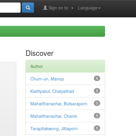
Sign on to:
Language
Discover
Author
Chum-un, Manop
1
Kiattiyakul, Chaiyathad
1
Mahatthanachai, Butsaraporn
1
Mahatthanachai, Chanin
1
Tarapitakwong, Jittaporn
1