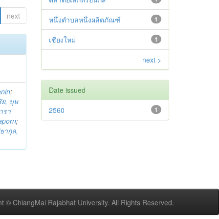
next
หนึ่งตำบลหนึ่งผลิตภัณฑ์
1
เชียงใหม่
1
next >
Date issued
anin
;
ย, บุษ
2560
1
ารา
taporn
;
ิยากุล,
t © ChiangMai Rajabhat University. All Rights Reserved.