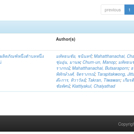
previous
1
Author(s)
ผลิตภัณฑ์หนึ่งตำบลหนึ่ง
มหัทธนชัย, ชนินทร์
;
Mahatthanachai, Ch
่
ชุ่มอุ่น, มานพ
;
Chum-un, Manop
;
มหัทธนชั
ราภรณ์
;
Mahatthanachai, Butsaraporn
;
ธ
พิทักษ์วงศ์, จิตราภรณ์
;
Tarapitakwong, Jit
ต๊ะการ, ทิวาวัลย์
;
Takran, Tiwawan
;
เกียรต
ชัยทัศน์
;
Kiattiyakul, Chaiyathad
Copyrigh