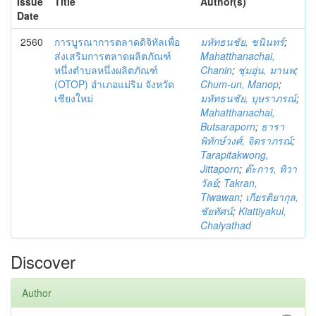
Issue
Title
Author(s)
Date
2560
การบูรณาการตลาดดิจิทัลเพื่อ
มหัทธนชัย, ชนินทร์
;
ส่งเสริมการตลาดผลิตภัณฑ์
Mahatthanachai,
หนึ่งตำบลหนึ่งผลิตภัณฑ์
Chanin
;
ชุ่มอุ่น, มานพ
;
(OTOP) อำเภอแม่ริม จังหวัด
Chum-un, Manop
;
เชียงใหม่
มหัทธนชัย, บุษราภรณ์
;
Mahatthanachai,
Butsaraporn
;
ธารา
พิทักษ์วงศ์, จิตราภรณ์
;
Tarapitakwong,
Jittaporn
;
ต๊ะการ, ทิวา
วัลย์
;
Takran,
Tiwawan
;
เกียรติยากุล,
ชัยทัศน์
;
Kiattiyakul,
Chaiyathad
Discover
Author