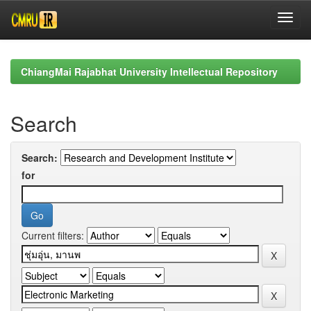
Skip
navigation
ChiangMai Rajabhat University Intellectual Repository
Search
Search:
for
Current filters: