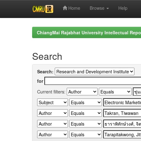
Home
Browse
Help
Skip
navigation
ChiangMai Rajabhat University Intellectual Repo
Search
Search:
for
Current filters: