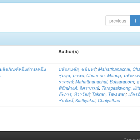
previous
1
Author(s)
ผลิตภัณฑ์หนึ่งตำบลหนึ่ง
มหัทธนชัย, ชนินทร์
;
Mahatthanachai, Ch
่
ชุ่มอุ่น, มานพ
;
Chum-un, Manop
;
มหัทธนชั
ราภรณ์
;
Mahatthanachai, Butsaraporn
;
ธ
พิทักษ์วงศ์, จิตราภรณ์
;
Tarapitakwong, Jit
ต๊ะการ, ทิวาวัลย์
;
Takran, Tiwawan
;
เกียรต
ชัยทัศน์
;
Kiattiyakul, Chaiyathad