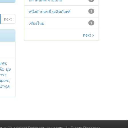
หนึ่งตำบลหนึ่งผลิตภัณฑ์
1
next
เชียงใหม่
1
next >
anin
;
ย, บุษ
ารา
taporn
;
ิยากุล,