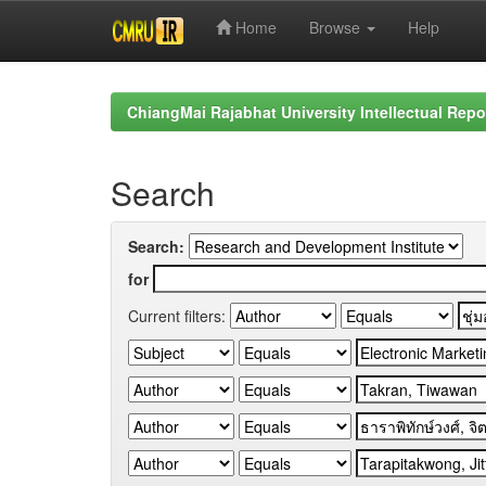
Home
Browse
Help
Skip
navigation
ChiangMai Rajabhat University Intellectual Repo
Search
Search:
for
Current filters: