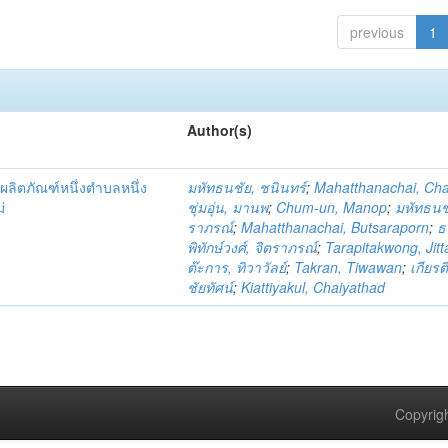
previous
1
Author(s)
ผลิตภัณฑ์หนึ่งตำบลหนึ่ง
มหัทธนชัย, ชนินทร์
;
Mahatthanachai, Ch
่
ชุ่มอุ่น, มานพ
;
Chum-un, Manop
;
มหัทธนชั
ราภรณ์
;
Mahatthanachai, Butsaraporn
;
ธ
พิทักษ์วงศ์, จิตราภรณ์
;
Tarapitakwong, Jit
ต๊ะการ, ทิวาวัลย์
;
Takran, Tiwawan
;
เกียรต
ชัยทัศน์
;
Kiattiyakul, Chaiyathad
Copyrigh