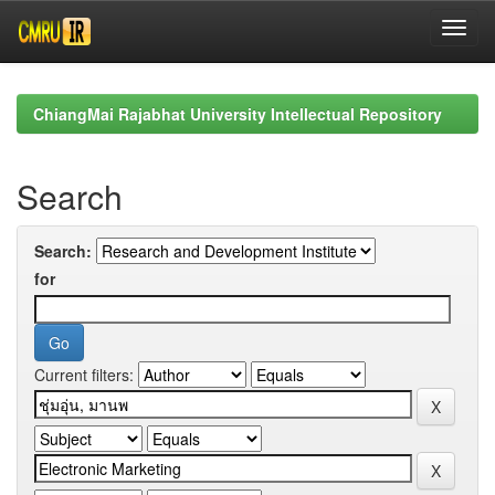
Skip
navigation
ChiangMai Rajabhat University Intellectual Repository
Search
Search:
for
Current filters: