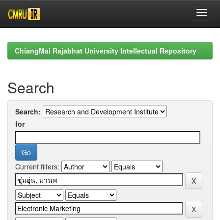
Skip
navigation
ChiangMai Rajabhat University Intellectual Repository
Search
Search:
for
Current filters: