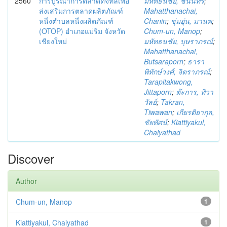
2560
การบูรณาการตลาดดิจิทัลเพื่อ
มหัทธนชัย, ชนินทร์
;
ส่งเสริมการตลาดผลิตภัณฑ์
Mahatthanachai,
หนึ่งตำบลหนึ่งผลิตภัณฑ์
Chanin
;
ชุ่มอุ่น, มานพ
;
(OTOP) อำเภอแม่ริม จังหวัด
Chum-un, Manop
;
เชียงใหม่
มหัทธนชัย, บุษราภรณ์
;
Mahatthanachai,
Butsaraporn
;
ธารา
พิทักษ์วงศ์, จิตราภรณ์
;
Tarapitakwong,
Jittaporn
;
ต๊ะการ, ทิวา
วัลย์
;
Takran,
Tiwawan
;
เกียรติยากุล,
ชัยทัศน์
;
Kiattiyakul,
Chaiyathad
Discover
Author
Chum-un, Manop
1
Kiattiyakul, Chaiyathad
1