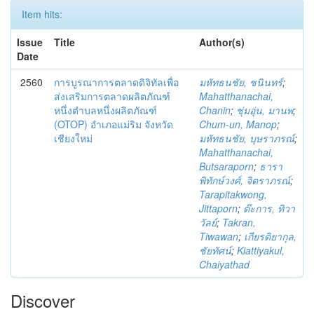
Item hits:
Issue
Title
Author(s)
Date
2560
การบูรณาการตลาดดิจิทัลเพื่อ
มหัทธนชัย, ชนินทร์
;
ส่งเสริมการตลาดผลิตภัณฑ์
Mahatthanachai,
หนึ่งตำบลหนึ่งผลิตภัณฑ์
Chanin
;
ชุ่มอุ่น, มานพ
;
(OTOP) อำเภอแม่ริม จังหวัด
Chum-un, Manop
;
เชียงใหม่
มหัทธนชัย, บุษราภรณ์
;
Mahatthanachai,
Butsaraporn
;
ธารา
พิทักษ์วงศ์, จิตราภรณ์
;
Tarapitakwong,
Jittaporn
;
ต๊ะการ, ทิวา
วัลย์
;
Takran,
Tiwawan
;
เกียรติยากุล,
ชัยทัศน์
;
Kiattiyakul,
Chaiyathad
Discover