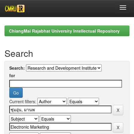
Skip
navigation
ChiangMai Rajabhat University Intellectual Repository
Search
Search:
for
Current filters: