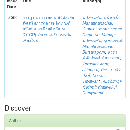
Issue
Title
Author(s)
Date
2560
การบูรณาการตลาดดิจิทัลเพื่อ
มหัทธนชัย, ชนินทร์
;
ส่งเสริมการตลาดผลิตภัณฑ์
Mahatthanachai,
หนึ่งตำบลหนึ่งผลิตภัณฑ์
Chanin
;
ชุ่มอุ่น, มานพ
;
(OTOP) อำเภอแม่ริม จังหวัด
Chum-un, Manop
;
เชียงใหม่
มหัทธนชัย, บุษราภรณ์
;
Mahatthanachai,
Butsaraporn
;
ธารา
พิทักษ์วงศ์, จิตราภรณ์
;
Tarapitakwong,
Jittaporn
;
ต๊ะการ, ทิวา
วัลย์
;
Takran,
Tiwawan
;
เกียรติยากุล,
ชัยทัศน์
;
Kiattiyakul,
Chaiyathad
Discover
Author