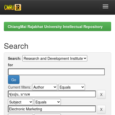
Skip
navigation
ChiangMai Rajabhat University Intellectual Repository
Search
Search:
for
Current filters: