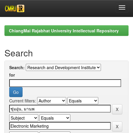
Skip
navigation
ChiangMai Rajabhat University Intellectual Repository
Search
Search:
for
Current filters: