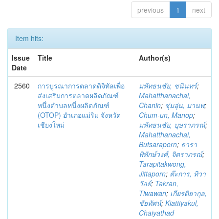
previous
1
next
Item hits:
Issue
Title
Author(s)
Date
2560
การบูรณาการตลาดดิจิทัลเพื่อ
มหัทธนชัย, ชนินทร์
;
ส่งเสริมการตลาดผลิตภัณฑ์
Mahatthanachai,
หนึ่งตำบลหนึ่งผลิตภัณฑ์
Chanin
;
ชุ่มอุ่น, มานพ
;
(OTOP) อำเภอแม่ริม จังหวัด
Chum-un, Manop
;
เชียงใหม่
มหัทธนชัย, บุษราภรณ์
;
Mahatthanachai,
Butsaraporn
;
ธารา
พิทักษ์วงศ์, จิตราภรณ์
;
Tarapitakwong,
Jittaporn
;
ต๊ะการ, ทิวา
วัลย์
;
Takran,
Tiwawan
;
เกียรติยากุล,
ชัยทัศน์
;
Kiattiyakul,
Chaiyathad