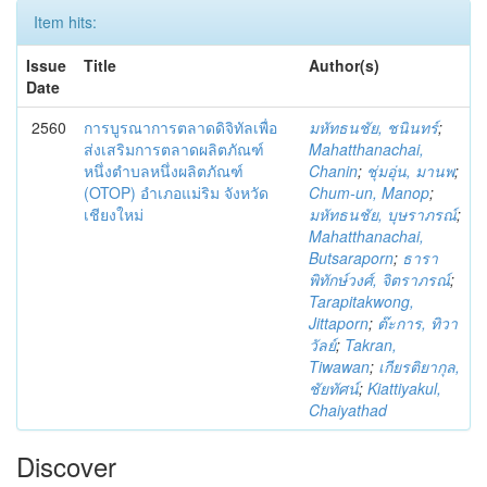
Item hits:
Issue
Title
Author(s)
Date
2560
การบูรณาการตลาดดิจิทัลเพื่อ
มหัทธนชัย, ชนินทร์
;
ส่งเสริมการตลาดผลิตภัณฑ์
Mahatthanachai,
หนึ่งตำบลหนึ่งผลิตภัณฑ์
Chanin
;
ชุ่มอุ่น, มานพ
;
(OTOP) อำเภอแม่ริม จังหวัด
Chum-un, Manop
;
เชียงใหม่
มหัทธนชัย, บุษราภรณ์
;
Mahatthanachai,
Butsaraporn
;
ธารา
พิทักษ์วงศ์, จิตราภรณ์
;
Tarapitakwong,
Jittaporn
;
ต๊ะการ, ทิวา
วัลย์
;
Takran,
Tiwawan
;
เกียรติยากุล,
ชัยทัศน์
;
Kiattiyakul,
Chaiyathad
Discover