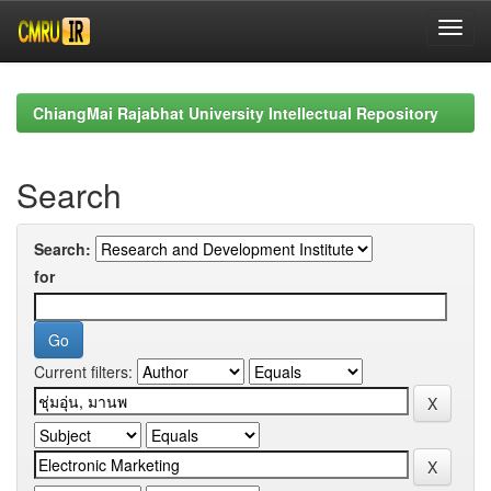
Skip
navigation
ChiangMai Rajabhat University Intellectual Repository
Search
Search:
for
Current filters: