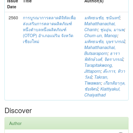
Issue
Title
Author(s)
Date
2560
การบูรณาการตลาดดิจิทัลเพื่อ
มหัทธนชัย, ชนินทร์
;
ส่งเสริมการตลาดผลิตภัณฑ์
Mahatthanachai,
หนึ่งตำบลหนึ่งผลิตภัณฑ์
Chanin
;
ชุ่มอุ่น, มานพ
;
(OTOP) อำเภอแม่ริม จังหวัด
Chum-un, Manop
;
เชียงใหม่
มหัทธนชัย, บุษราภรณ์
;
Mahatthanachai,
Butsaraporn
;
ธารา
พิทักษ์วงศ์, จิตราภรณ์
;
Tarapitakwong,
Jittaporn
;
ต๊ะการ, ทิวา
วัลย์
;
Takran,
Tiwawan
;
เกียรติยากุล,
ชัยทัศน์
;
Kiattiyakul,
Chaiyathad
Discover
Author