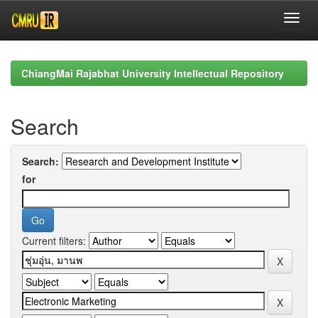
Skip
navigation
ChiangMai Rajabhat University Intellectual Repository
Search
Search:
for
Current filters: