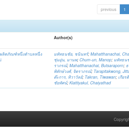
previous
1
Author(s)
ผลิตภัณฑ์หนึ่งตำบลหนึ่ง
มหัทธนชัย, ชนินทร์
;
Mahatthanachai, Ch
่
ชุ่มอุ่น, มานพ
;
Chum-un, Manop
;
มหัทธนชั
ราภรณ์
;
Mahatthanachai, Butsaraporn
;
ธ
พิทักษ์วงศ์, จิตราภรณ์
;
Tarapitakwong, Jit
ต๊ะการ, ทิวาวัลย์
;
Takran, Tiwawan
;
เกียรต
ชัยทัศน์
;
Kiattiyakul, Chaiyathad
Copyrigh