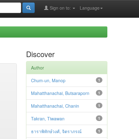
Sign on to:
Language
Discover
Author
Chum-un, Manop
1
Mahatthanachai, Butsaraporn
1
Mahatthanachai, Chanin
1
Takran, Tiwawan
1
ธาราพิทักษ์วงศ์, จิตราภรณ์
1