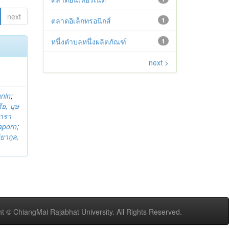
next
ตลาดอิเล็กทรอนิกส์
1
หนึ่งตำบลหนึ่งผลิตภัณฑ์
1
next >
anin
;
ย, บุษ
ารา
taporn
;
ิยากุล,
t © ChiangMai Rajabhat University. All Rights Reserved.