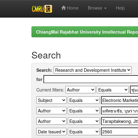
Home
Browse
Help
Skip
navigation
ChiangMai Rajabhat University Intellectual Repo
Search
Search:
for
Current filters: