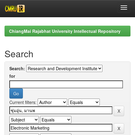
Skip
navigation
ChiangMai Rajabhat University Intellectual Repository
Search
Search:
for
Current filters: