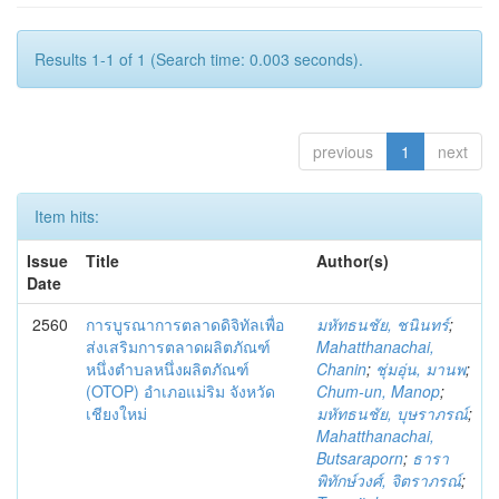
Results 1-1 of 1 (Search time: 0.003 seconds).
previous
1
next
Item hits:
Issue
Title
Author(s)
Date
2560
การบูรณาการตลาดดิจิทัลเพื่อ
มหัทธนชัย, ชนินทร์
;
ส่งเสริมการตลาดผลิตภัณฑ์
Mahatthanachai,
หนึ่งตำบลหนึ่งผลิตภัณฑ์
Chanin
;
ชุ่มอุ่น, มานพ
;
(OTOP) อำเภอแม่ริม จังหวัด
Chum-un, Manop
;
เชียงใหม่
มหัทธนชัย, บุษราภรณ์
;
Mahatthanachai,
Butsaraporn
;
ธารา
พิทักษ์วงศ์, จิตราภรณ์
;