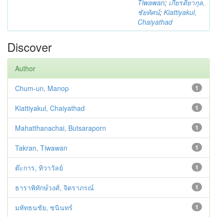
Tiwawan
;
เกียรติยากุล,
ชัยทัศน์
;
Kiattiyakul,
Chaiyathad
Discover
Author
Chum-un, Manop
1
Kiattiyakul, Chaiyathad
1
Mahatthanachai, Butsaraporn
1
Takran, Tiwawan
1
ต๊ะการ, ทิวาวัลย์
1
ธาราพิทักษ์วงศ์, จิตราภรณ์
1
มหัทธนชัย, ชนินทร์
1