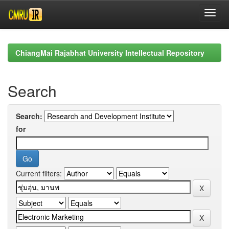
Skip
navigation
ChiangMai Rajabhat University Intellectual Repository
Search
Search:
for
Current filters: