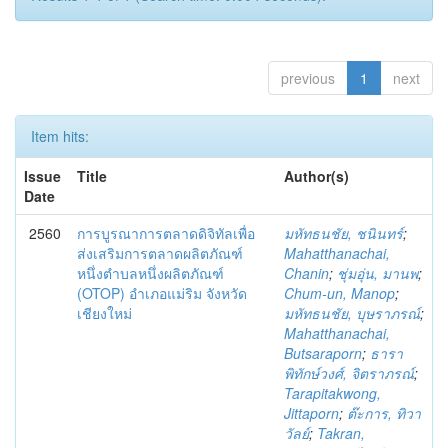
previous
1
next
Item hits:
Issue
Title
Author(s)
Date
2560
การบูรณาการตลาดดิจิทัลเพื่อ
มหัทธนชัย, ชนินทร์
;
ส่งเสริมการตลาดผลิตภัณฑ์
Mahatthanachai,
หนึ่งตำบลหนึ่งผลิตภัณฑ์
Chanin
;
ชุ่มอุ่น, มานพ
;
(OTOP) อำเภอแม่ริม จังหวัด
Chum-un, Manop
;
เชียงใหม่
มหัทธนชัย, บุษราภรณ์
;
Mahatthanachai,
Butsaraporn
;
ธารา
พิทักษ์วงศ์, จิตราภรณ์
;
Tarapitakwong,
Jittaporn
;
ต๊ะการ, ทิวา
วัลย์
;
Takran,