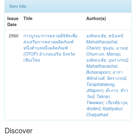
Item hits:
Issue
Title
Author(s)
Date
2560
การบูรณาการตลาดดิจิทัลเพื่อ
มหัทธนชัย, ชนินทร์
;
ส่งเสริมการตลาดผลิตภัณฑ์
Mahatthanachai,
หนึ่งตำบลหนึ่งผลิตภัณฑ์
Chanin
;
ชุ่มอุ่น, มานพ
;
(OTOP) อำเภอแม่ริม จังหวัด
Chum-un, Manop
;
เชียงใหม่
มหัทธนชัย, บุษราภรณ์
;
Mahatthanachai,
Butsaraporn
;
ธารา
พิทักษ์วงศ์, จิตราภรณ์
;
Tarapitakwong,
Jittaporn
;
ต๊ะการ, ทิวา
วัลย์
;
Takran,
Tiwawan
;
เกียรติยากุล,
ชัยทัศน์
;
Kiattiyakul,
Chaiyathad
Discover