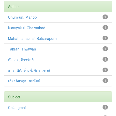
Author
Chum-un, Manop
1
Kiattiyakul, Chaiyathad
1
Mahatthanachai, Butsaraporn
1
Takran, Tiwawan
1
ต๊ะการ, ทิวาวัลย์
1
ธาราพิทักษ์วงศ์, จิตราภรณ์
1
เกียรติยากุล, ชัยทัศน์
1
Subject
Chiangmai
1