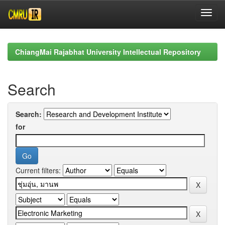
Skip
navigation
ChiangMai Rajabhat University Intellectual Repository
Search
Search:
for
Current filters: