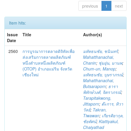
previous
1
next
Item hits:
Issue
Title
Author(s)
Date
2560
การบูรณาการตลาดดิจิทัลเพื่อ
มหัทธนชัย, ชนินทร์
;
ส่งเสริมการตลาดผลิตภัณฑ์
Mahatthanachai,
หนึ่งตำบลหนึ่งผลิตภัณฑ์
Chanin
;
ชุ่มอุ่น, มานพ
;
(OTOP) อำเภอแม่ริม จังหวัด
Chum-un, Manop
;
เชียงใหม่
มหัทธนชัย, บุษราภรณ์
;
Mahatthanachai,
Butsaraporn
;
ธารา
พิทักษ์วงศ์, จิตราภรณ์
;
Tarapitakwong,
Jittaporn
;
ต๊ะการ, ทิวา
วัลย์
;
Takran,
Tiwawan
;
เกียรติยากุล,
ชัยทัศน์
;
Kiattiyakul,
Chaiyathad