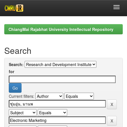
Skip
navigation
ChiangMai Rajabhat University Intellectual Repository
Search
Search:
for
Current filters: