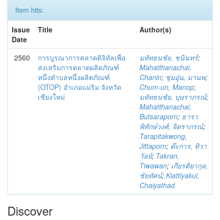
Item hits:
Issue
Title
Author(s)
Date
2560
การบูรณาการตลาดดิจิทัลเพื่อ
มหัทธนชัย, ชนินทร์
;
ส่งเสริมการตลาดผลิตภัณฑ์
Mahatthanachai,
หนึ่งตำบลหนึ่งผลิตภัณฑ์
Chanin
;
ชุ่มอุ่น, มานพ
;
(OTOP) อำเภอแม่ริม จังหวัด
Chum-un, Manop
;
เชียงใหม่
มหัทธนชัย, บุษราภรณ์
;
Mahatthanachai,
Butsaraporn
;
ธารา
พิทักษ์วงศ์, จิตราภรณ์
;
Tarapitakwong,
Jittaporn
;
ต๊ะการ, ทิวา
วัลย์
;
Takran,
Tiwawan
;
เกียรติยากุล,
ชัยทัศน์
;
Kiattiyakul,
Chaiyathad
Discover