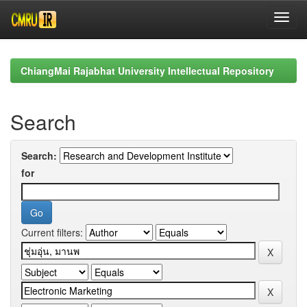
Skip
navigation
ChiangMai Rajabhat University Intellectual Repository
Search
Search:
for
Current filters: