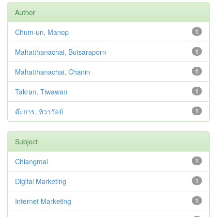
Author
Chum-un, Manop
1
Mahatthanachai, Butsaraporn
1
Mahatthanachai, Chanin
1
Takran, Tiwawan
1
ต๊ะการ, ทิวาวัลย์
1
Subject
Chiangmai
1
Digital Marketing
1
Internet Marketing
1