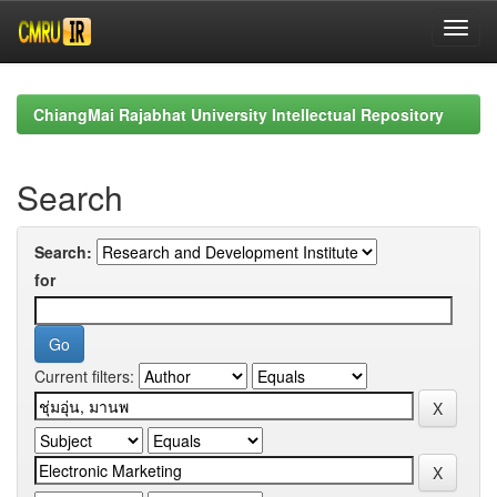
Skip
navigation
ChiangMai Rajabhat University Intellectual Repository
Search
Search:
for
Current filters: