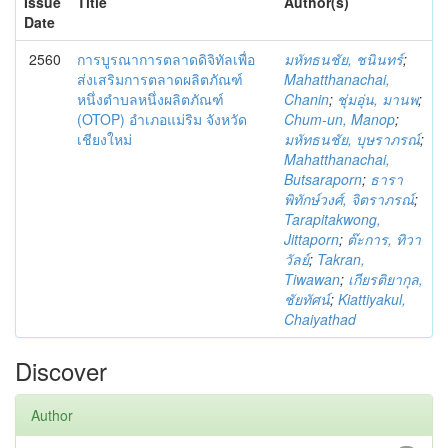
Issue
Title
Author(s)
Date
2560
การบูรณาการตลาดดิจิทัลเพื่อ
มหัทธนชัย, ชนินทร์
;
ส่งเสริมการตลาดผลิตภัณฑ์
Mahatthanachai,
หนึ่งตำบลหนึ่งผลิตภัณฑ์
Chanin
;
ชุ่มอุ่น, มานพ
;
(OTOP) อำเภอแม่ริม จังหวัด
Chum-un, Manop
;
เชียงใหม่
มหัทธนชัย, บุษราภรณ์
;
Mahatthanachai,
Butsaraporn
;
ธารา
พิทักษ์วงศ์, จิตราภรณ์
;
Tarapitakwong,
Jittaporn
;
ต๊ะการ, ทิวา
วัลย์
;
Takran,
Tiwawan
;
เกียรติยากุล,
ชัยทัศน์
;
Kiattiyakul,
Chaiyathad
Discover
Author