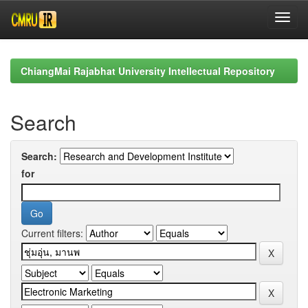
Skip
navigation
ChiangMai Rajabhat University Intellectual Repository
Search
Search:
for
Current filters: