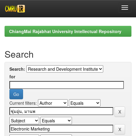
Skip
navigation
ChiangMai Rajabhat University Intellectual Repository
Search
Search:
for
Current filters: