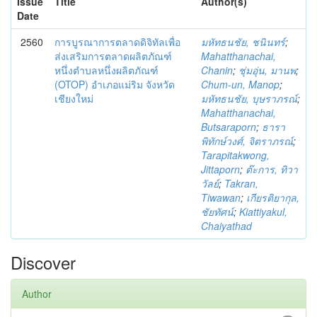
Issue
Title
Author(s)
Date
2560
การบูรณาการตลาดดิจิทัลเพื่อ
มหัทธนชัย, ชนินทร์
;
ส่งเสริมการตลาดผลิตภัณฑ์
Mahatthanachai,
หนึ่งตำบลหนึ่งผลิตภัณฑ์
Chanin
;
ชุ่มอุ่น, มานพ
;
(OTOP) อำเภอแม่ริม จังหวัด
Chum-un, Manop
;
เชียงใหม่
มหัทธนชัย, บุษราภรณ์
;
Mahatthanachai,
Butsaraporn
;
ธารา
พิทักษ์วงศ์, จิตราภรณ์
;
Tarapitakwong,
Jittaporn
;
ต๊ะการ, ทิวา
วัลย์
;
Takran,
Tiwawan
;
เกียรติยากุล,
ชัยทัศน์
;
Kiattiyakul,
Chaiyathad
Discover
Author