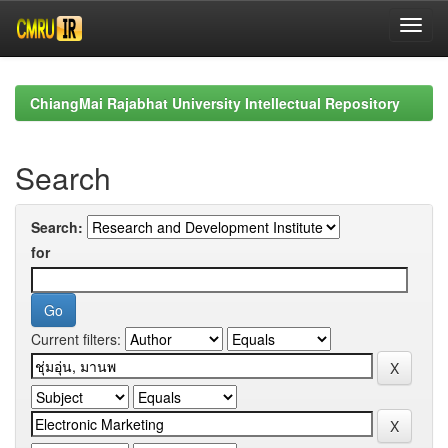
Skip
navigation
ChiangMai Rajabhat University Intellectual Repository
Search
Search:
for
Current filters: