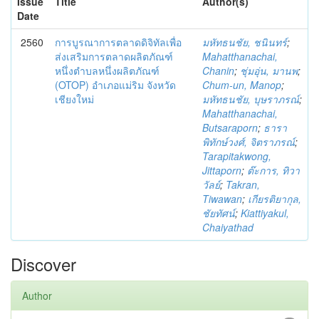
Issue
Title
Author(s)
Date
2560
การบูรณาการตลาดดิจิทัลเพื่อ
มหัทธนชัย, ชนินทร์
;
ส่งเสริมการตลาดผลิตภัณฑ์
Mahatthanachai,
หนึ่งตำบลหนึ่งผลิตภัณฑ์
Chanin
;
ชุ่มอุ่น, มานพ
;
(OTOP) อำเภอแม่ริม จังหวัด
Chum-un, Manop
;
เชียงใหม่
มหัทธนชัย, บุษราภรณ์
;
Mahatthanachai,
Butsaraporn
;
ธารา
พิทักษ์วงศ์, จิตราภรณ์
;
Tarapitakwong,
Jittaporn
;
ต๊ะการ, ทิวา
วัลย์
;
Takran,
Tiwawan
;
เกียรติยากุล,
ชัยทัศน์
;
Kiattiyakul,
Chaiyathad
Discover
Author