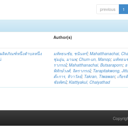
previous
1
Author(s)
ผลิตภัณฑ์หนึ่งตำบลหนึ่ง
มหัทธนชัย, ชนินทร์
;
Mahatthanachai, Ch
่
ชุ่มอุ่น, มานพ
;
Chum-un, Manop
;
มหัทธนชั
ราภรณ์
;
Mahatthanachai, Butsaraporn
;
ธ
พิทักษ์วงศ์, จิตราภรณ์
;
Tarapitakwong, Jit
ต๊ะการ, ทิวาวัลย์
;
Takran, Tiwawan
;
เกียรต
ชัยทัศน์
;
Kiattiyakul, Chaiyathad
Copyrigh