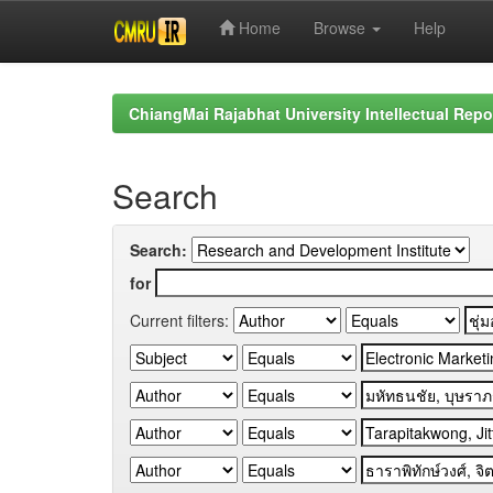
Home
Browse
Help
Skip
navigation
ChiangMai Rajabhat University Intellectual Repo
Search
Search:
for
Current filters: