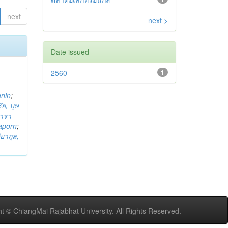
next
next >
Date issued
2560
1
anin
;
ย, บุษ
ารา
taporn
;
ิยากุล,
t © ChiangMai Rajabhat University. All Rights Reserved.