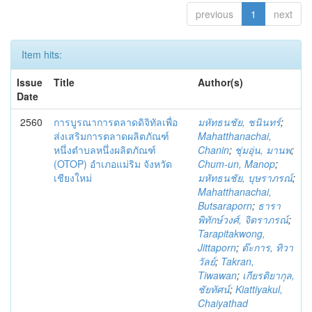
previous
1
next
Item hits:
Issue
Title
Author(s)
Date
2560
การบูรณาการตลาดดิจิทัลเพื่อ
มหัทธนชัย, ชนินทร์
;
ส่งเสริมการตลาดผลิตภัณฑ์
Mahatthanachai,
หนึ่งตำบลหนึ่งผลิตภัณฑ์
Chanin
;
ชุ่มอุ่น, มานพ
;
(OTOP) อำเภอแม่ริม จังหวัด
Chum-un, Manop
;
เชียงใหม่
มหัทธนชัย, บุษราภรณ์
;
Mahatthanachai,
Butsaraporn
;
ธารา
พิทักษ์วงศ์, จิตราภรณ์
;
Tarapitakwong,
Jittaporn
;
ต๊ะการ, ทิวา
วัลย์
;
Takran,
Tiwawan
;
เกียรติยากุล,
ชัยทัศน์
;
Kiattiyakul,
Chaiyathad