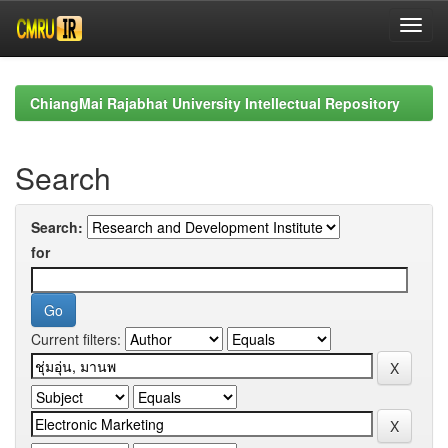
Skip
navigation
ChiangMai Rajabhat University Intellectual Repository
Search
Search:
for
Current filters: