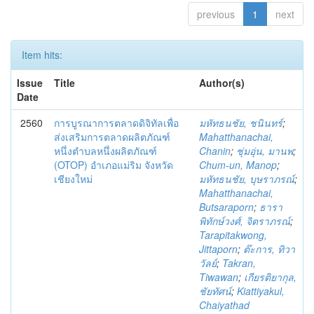
previous
1
next
Item hits:
Issue
Title
Author(s)
Date
2560
การบูรณาการตลาดดิจิทัลเพื่อ
มหัทธนชัย, ชนินทร์
;
ส่งเสริมการตลาดผลิตภัณฑ์
Mahatthanachai,
หนึ่งตำบลหนึ่งผลิตภัณฑ์
Chanin
;
ชุ่มอุ่น, มานพ
;
(OTOP) อำเภอแม่ริม จังหวัด
Chum-un, Manop
;
เชียงใหม่
มหัทธนชัย, บุษราภรณ์
;
Mahatthanachai,
Butsaraporn
;
ธารา
พิทักษ์วงศ์, จิตราภรณ์
;
Tarapitakwong,
Jittaporn
;
ต๊ะการ, ทิวา
วัลย์
;
Takran,
Tiwawan
;
เกียรติยากุล,
ชัยทัศน์
;
Kiattiyakul,
Chaiyathad