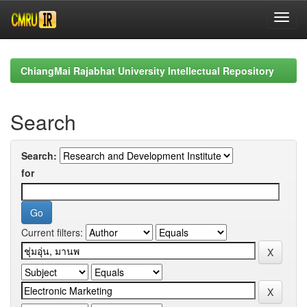
Skip
navigation
ChiangMai Rajabhat University Intellectual Repository
Search
Search:
for
Current filters: